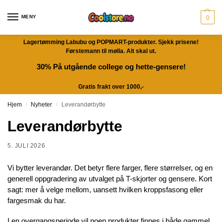
MENY
0
Lagertømming Labubu og POPMART-produkter. Sjekk prisene!
Førstemann til mølla. Alt skal ut.
30% På utgående college og hette-gensere!
Gratis frakt over 1000,-
Hjem
Nyheter
Leverandørbytte
/
/
Leverandørbytte
5. JULI 2026
Vi bytter leverandør. Det betyr flere farger, flere størrelser, og en
generell oppgradering av utvalget på T-skjorter og gensere. Kort
sagt: mer å velge mellom, uansett hvilken kroppsfasong eller
fargesmak du har.
I en overgangsperiode vil noen produkter finnes i både gammel