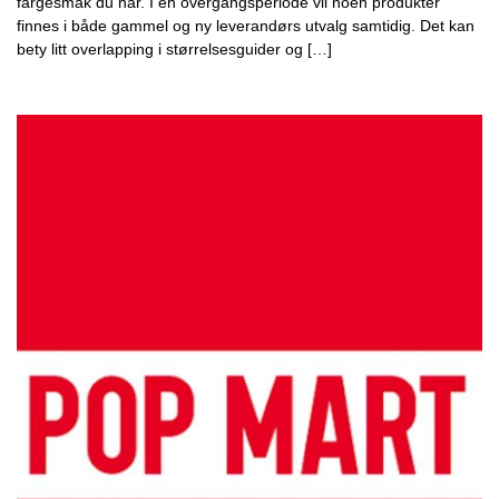
fargesmak du har. I en overgangsperiode vil noen produkter
finnes i både gammel og ny leverandørs utvalg samtidig. Det kan
bety litt overlapping i størrelsesguider og […]