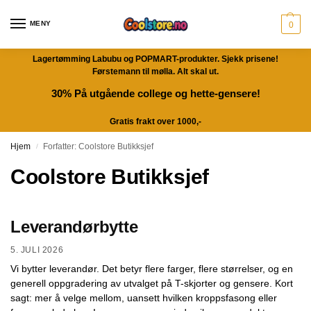
MENY
0
Lagertømming Labubu og POPMART-produkter. Sjekk prisene!
Førstemann til mølla. Alt skal ut.
30% På utgående college og hette-gensere!
Gratis frakt over 1000,-
Hjem
Forfatter: Coolstore Butikksjef
/
Coolstore Butikksjef
Leverandørbytte
5. JULI 2026
Vi bytter leverandør. Det betyr flere farger, flere størrelser, og en
generell oppgradering av utvalget på T-skjorter og gensere. Kort
sagt: mer å velge mellom, uansett hvilken kroppsfasong eller