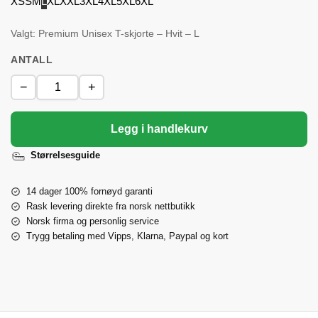
XS
S
M
L
XL
XXL
3XL
4XL
5XL
6XL
Valgt: Premium Unisex T-skjorte – Hvit – L
ANTALL
−
+
Legg i handlekurv
Størrelsesguide
14 dager 100% fornøyd garanti
Rask levering direkte fra norsk nettbutikk
Norsk firma og personlig service
Trygg betaling med Vipps, Klarna, Paypal og kort