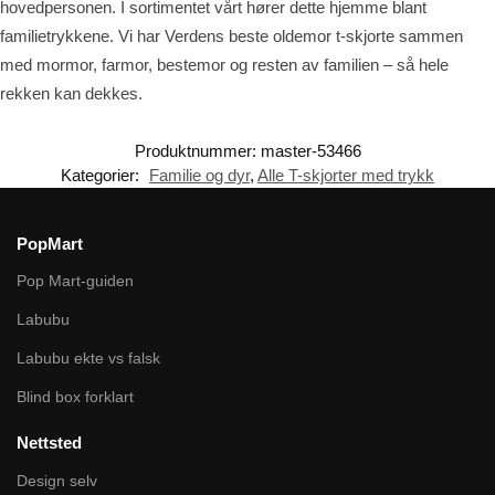
hovedpersonen. I sortimentet vårt hører dette hjemme blant
familietrykkene. Vi har Verdens beste oldemor t-skjorte sammen
med mormor, farmor, bestemor og resten av familien – så hele
rekken kan dekkes.
Produktnummer:
master-53466
Kategorier:
Familie og dyr
,
Alle T-skjorter med trykk
PopMart
Pop Mart-guiden
Labubu
Labubu ekte vs falsk
Blind box forklart
Nettsted
Design selv