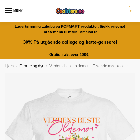
MENY
0
Lagertømming Labubu og POPMART-produkter. Sjekk prisene!
Førstemann til mølla. Alt skal ut.
30% På utgående college og hette-gensere!
Gratis frakt over 1000,-
Hjem
Familie og dyr
Verdens beste oldemor – T-skjorte med koselig trykk | Gave til familien
/
/