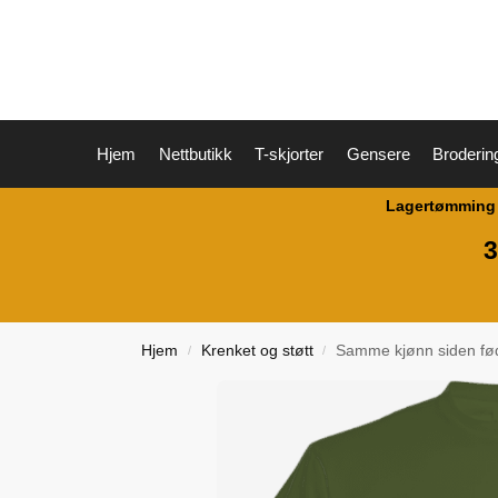
Hjem
Nettbutikk
T-skjorter
Gensere
Broderin
Lagertømming L
3
Hjem
Krenket og støtt
Samme kjønn siden fød
/
/