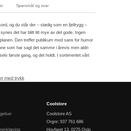
er
Spørsmål og svar
ord, og du står der – stødig som en fjellrygg –
ynes det har blitt litt mye av det gode. Ingen
e planen. Den treffer publikum med sans for humor
enne som har sagt det samme i årevis men aldri
lv første gang, og det holdt. I sortimentet vårt
ter med trykk
Coolstore
gelser
Coolstore AS
Orgnr: 937 761 686
nerklæring
Hovfaret 13, 0275 Oslo