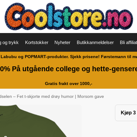
g og trykk
Kortstokker
Nyheter
Butikkanmeldelser
Bli affilia
abubu og POPMART-produkter. Sjekk prisene! Førstemann til møll
0% På utgående college og hette-genser
Gratis frakt over 1000,-
selen – Fet t-skjorte med drøy humor | Morsom gave
Kjøp 3 