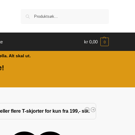
Søk
te
kr
0,00
0
a. Alt skal ut.
e!
eller flere T-skjorter for kun fra 199,- stk.