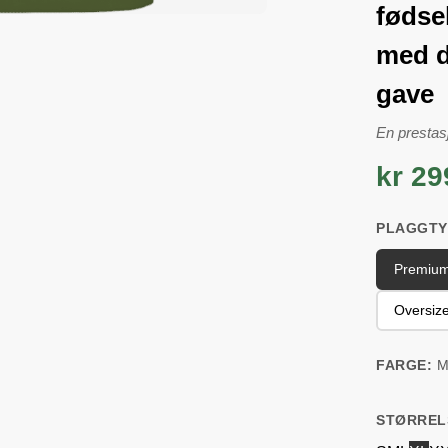
fødsel
med d
gave
En prestasjo
kr 29
PLAGGTY
Premium
Oversiz
FARGE:
M
STØRREL