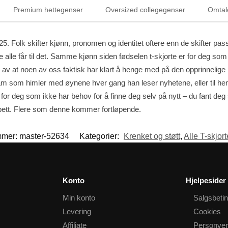
Premium hettegenser
Oversized collegegenser
Omtal
5. Folk skifter kjønn, pronomen og identitet oftere enn de skifter pass
le får til det. Samme kjønn siden fødselen t-skjorte er for deg som s
ng av at noen av oss faktisk har klart å henge med på den opprinnelig
 ham som himler med øynene hver gang han leser nyhetene, eller til h
r deg som ikke har behov for å finne deg selv på nytt – du fant deg se
bett. Flere som denne kommer fortløpende.
mmer:
master-52634
Kategorier:
Krenket og støtt
,
Alle T-skjor
Konto
Hjelpesider
Min konto
Salgsbetin
Levering
Cookies
Affiliate
Personver