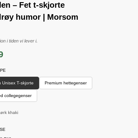
en – Fet t-skjorte
røy humor | Morsom
n i tiden vi lever i.
9
PE
 Unisex T-skjorte
Premium hettegenser
ed collegegenser
ørk khaki
SE