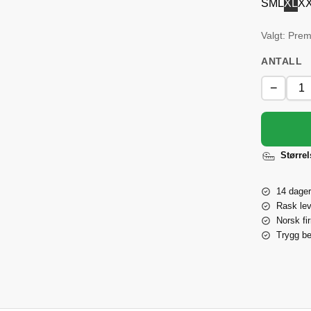
S
M
L
XL
X
Valgt: Pre
ANTALL
−
Større
14 dager
Rask lev
Norsk fi
Trygg be