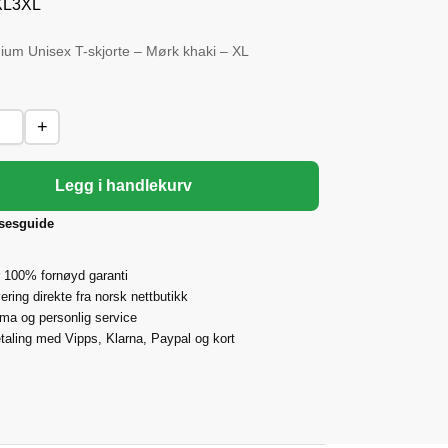
XL
3XL
mium Unisex T-skjorte – Mørk khaki – XL
+
Legg i handlekurv
lsesguide
 100% fornøyd garanti
ering direkte fra norsk nettbutikk
rma og personlig service
taling med Vipps, Klarna, Paypal og kort