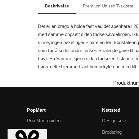
Beskrivelse
Premium Unisex T-skjorte
Det er en bragd å holde fast ved det åpenbare i 202
med samme oppsett siden fødselsavdelingen. Ikke al
sinne, ingen pekefinger – bare en tørr konstateri
som tør å si det andre tenker. Strålende gave til
høyt. En Samme kjønn siden fødselen t-skjorte er fo
hører dette hjemme blant humortrykkene med litt 
Produktnu
PopMart
Nettsted
Pop Mart-guiden
Design selv
Labubu
Brodering