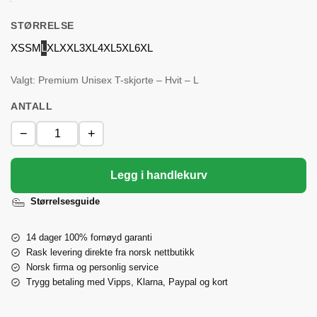
STØRRELSE
XS
S
M
L
XL
XXL
3XL
4XL
5XL
6XL
Valgt: Premium Unisex T-skjorte – Hvit – L
ANTALL
−
+
Legg i handlekurv
Størrelsesguide
14 dager 100% fornøyd garanti
Rask levering direkte fra norsk nettbutikk
Norsk firma og personlig service
Trygg betaling med Vipps, Klarna, Paypal og kort