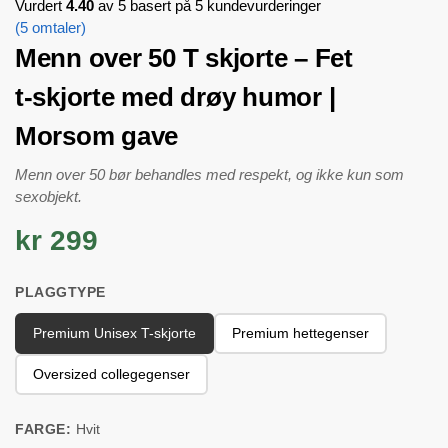
Vurdert
4.40
av 5 basert på
5
kundevurderinger
(
5
omtaler)
Menn over 50 T skjorte – Fet
t-skjorte med drøy humor |
Morsom gave
Menn over 50 bør behandles med respekt, og ikke kun som
sexobjekt.
kr 299
PLAGGTYPE
Premium Unisex T-skjorte
Premium hettegenser
Oversized collegegenser
FARGE:
Hvit