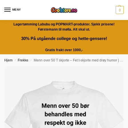
MENY
0
Lagertømming Labubu og POPMART-produkter. Sjekk prisene!
Førstemann til mølla. Alt skal ut.
30% På utgående college og hette-gensere!
Gratis frakt over 1000,-
Hjem
Frekke
Menn over 50 T skjorte – Fet t-skjorte med drøy humor | Morsom gave
/
/