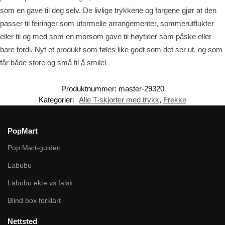
som en gave til deg selv. De livlige trykkene og fargene gjør at den
passer til feiringer som uformelle arrangementer, sommerutflukter
eller til og med som en morsom gave til høytider som påske eller
bare fordi. Nyt et produkt som føles like godt som det ser ut, og som
får både store og små til å smile!
Produktnummer:
master-29320
Kategorier:
Alle T-skjorter med trykk
,
Frekke
PopMart
Pop Mart-guiden
Labubu
Labubu ekte vs falsk
Blind box forklart
Nettsted