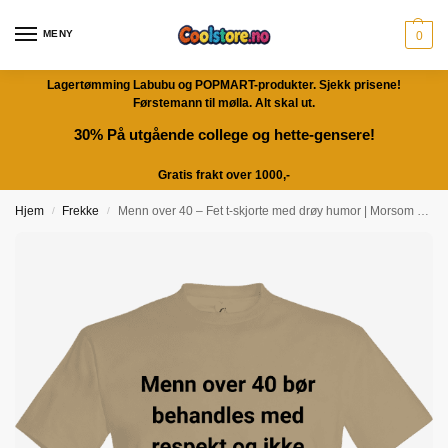
MENY
0
Lagertømming Labubu og POPMART-produkter. Sjekk prisene!
Førstemann til mølla. Alt skal ut.
30% På utgående college og hette-gensere!
Gratis frakt over 1000,-
Hjem
Frekke
Menn over 40 – Fet t-skjorte med drøy humor | Morsom gave
/
/