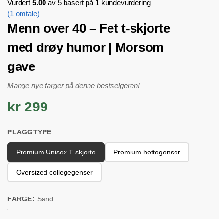
Vurdert
5.00
av 5 basert på
1
kundevurdering
(
1
omtale)
Menn over 40 – Fet t-skjorte
med drøy humor | Morsom
gave
Mange nye farger på denne bestselgeren!
kr 299
PLAGGTYPE
Premium Unisex T-skjorte
Premium hettegenser
Oversized collegegenser
FARGE:
Sand