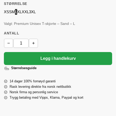
STØRRELSE
XS
S
M
L
XL
XXL
3XL
Valgt: Premium Unisex T-skjorte – Sand – L
ANTALL
−
+
Legg i handlekurv
Størrelsesguide
14 dager 100% fornøyd garanti
Rask levering direkte fra norsk nettbutikk
Norsk firma og personlig service
Trygg betaling med Vipps, Klarna, Paypal og kort