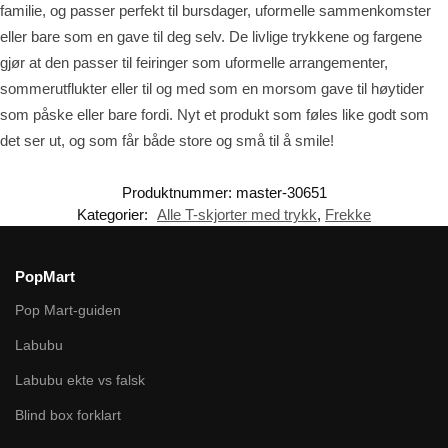
familie, og passer perfekt til bursdager, uformelle sammenkomster
eller bare som en gave til deg selv. De livlige trykkene og fargene
gjør at den passer til feiringer som uformelle arrangementer,
sommerutflukter eller til og med som en morsom gave til høytider
som påske eller bare fordi. Nyt et produkt som føles like godt som
det ser ut, og som får både store og små til å smile!
Produktnummer:
master-30651
Kategorier:
Alle T-skjorter med trykk
,
Frekke
PopMart
Pop Mart-guiden
Labubu
Labubu ekte vs falsk
Blind box forklart