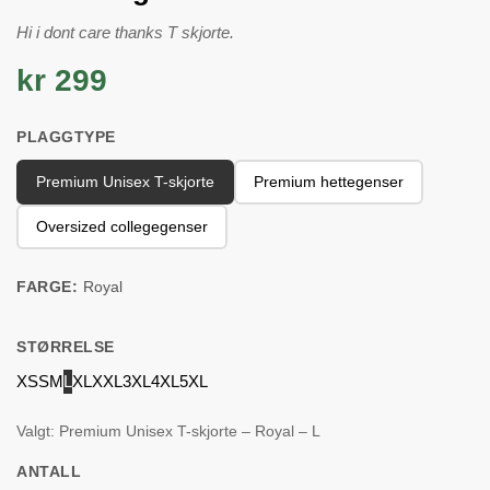
Hi i dont care thanks T skjorte.
kr 299
PLAGGTYPE
Premium Unisex T-skjorte
Premium hettegenser
Oversized collegegenser
FARGE:
Royal
STØRRELSE
XS
S
M
L
XL
XXL
3XL
4XL
5XL
Valgt: Premium Unisex T-skjorte – Royal – L
ANTALL