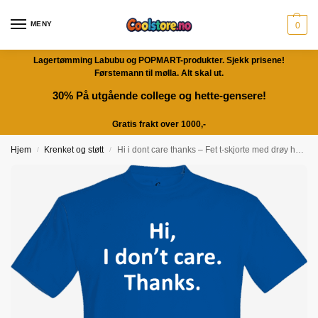
MENY
0
Lagertømming Labubu og POPMART-produkter. Sjekk prisene!
Førstemann til mølla. Alt skal ut.
30% På utgående college og hette-gensere!
Gratis frakt over 1000,-
Hjem
Krenket og støtt
Hi i dont care thanks – Fet t-skjorte med drøy humor | Morsom gave
/
/