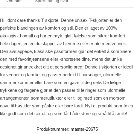
Omtaler
Spørsmål og svar
Hi i dont care thanks T skjorte. Denne unisex T-skjorten er den
perfekte blandingen av komfort og stil. Den er laget av 100%
økologisk bomull og har en myk, glatt følelse som sikrer komfort
hele dagen, enten du slapper av hjemme eller er ute med venner.
Den avslappede, klassiske passformen gjør det enkelt å kombinere
den med favorittjeansene eller -shortsene dine, mens det unike
designet gir antrekket ditt et personlig preg. Denne t-skjorten er ideell
for venner og familie, og passer perfekt til bursdager, uformelle
sammenkomster eller bare som en gave til deg selv. De livlige
trykkene og fargene gjør at den passer til feiringer som uformelle
arrangementer, sommerutflukter eller til og med som en morsom
gave til høytider som påske eller bare fordi. Nyt et produkt som føles
like godt som det ser ut, og som får både store og små til å smile!
Produktnummer:
master-29675