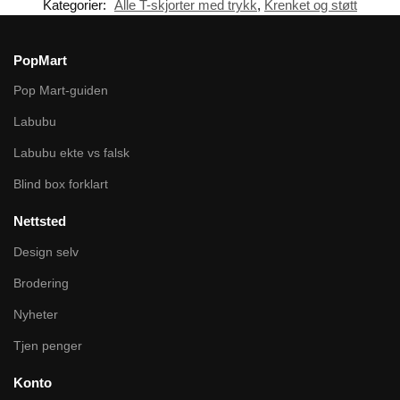
Kategorier:
Alle T-skjorter med trykk
,
Krenket og støtt
PopMart
Pop Mart-guiden
Labubu
Labubu ekte vs falsk
Blind box forklart
Nettsted
Design selv
Brodering
Nyheter
Tjen penger
Konto