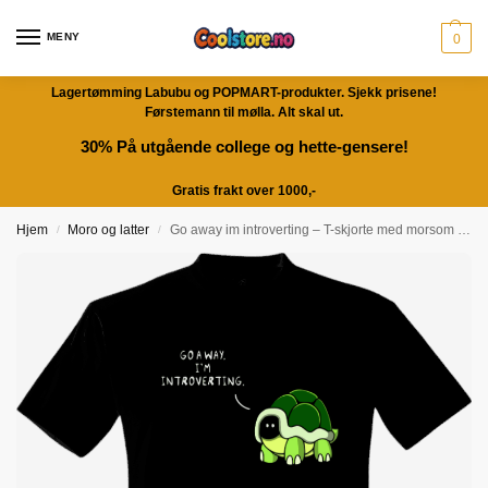
MENY
0
Lagertømming Labubu og POPMART-produkter. Sjekk prisene!
Førstemann til mølla. Alt skal ut.
30% På utgående college og hette-gensere!
Gratis frakt over 1000,-
Hjem
Moro og latter
Go away im introverting – T-skjorte med morsom tekst | Gavetips
/
/