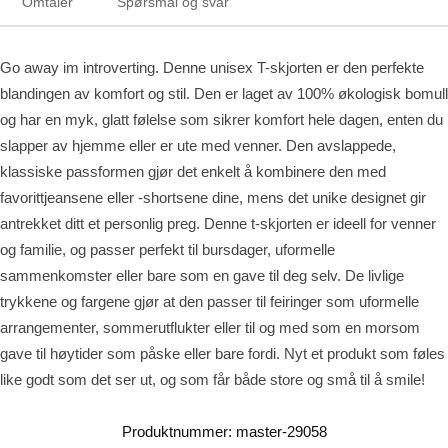
Omtaler
Spørsmål og svar
Go away im introverting. Denne unisex T-skjorten er den perfekte
blandingen av komfort og stil. Den er laget av 100% økologisk bomull
og har en myk, glatt følelse som sikrer komfort hele dagen, enten du
slapper av hjemme eller er ute med venner. Den avslappede,
klassiske passformen gjør det enkelt å kombinere den med
favorittjeansene eller -shortsene dine, mens det unike designet gir
antrekket ditt et personlig preg. Denne t-skjorten er ideell for venner
og familie, og passer perfekt til bursdager, uformelle
sammenkomster eller bare som en gave til deg selv. De livlige
trykkene og fargene gjør at den passer til feiringer som uformelle
arrangementer, sommerutflukter eller til og med som en morsom
gave til høytider som påske eller bare fordi. Nyt et produkt som føles
like godt som det ser ut, og som får både store og små til å smile!
Produktnummer:
master-29058