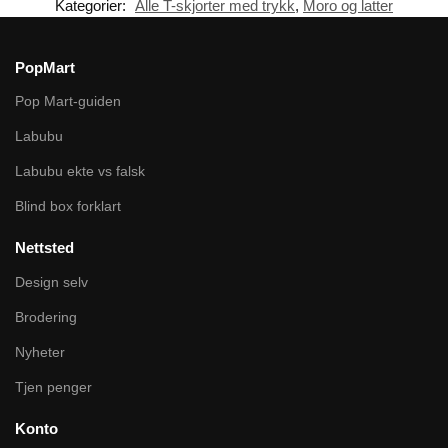
Kategorier:
Alle T-skjorter med trykk
,
Moro og latter
PopMart
Pop Mart-guiden
Labubu
Labubu ekte vs falsk
Blind box forklart
Nettsted
Design selv
Brodering
Nyheter
Tjen penger
Konto