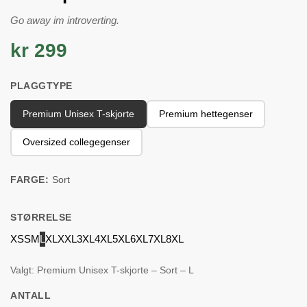
Go away im introverting.
kr 299
PLAGGTYPE
Premium Unisex T-skjorte
Premium hettegenser
Oversized collegegenser
FARGE:
Sort
STØRRELSE
XS
S
M
L
XL
XXL
3XL
4XL
5XL
6XL
7XL
8XL
Valgt: Premium Unisex T-skjorte – Sort – L
ANTALL