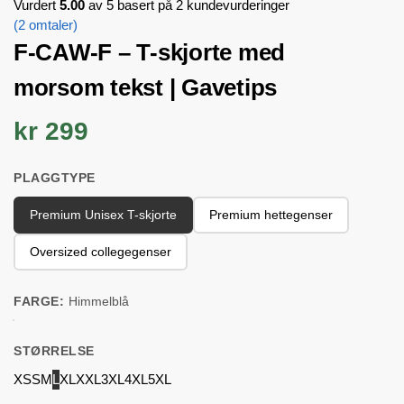
Vurdert
5.00
av 5 basert på
2
kundevurderinger
(
2
omtaler)
F-CAW-F – T-skjorte med
morsom tekst | Gavetips
kr 299
PLAGGTYPE
Premium Unisex T-skjorte
Premium hettegenser
Oversized collegegenser
FARGE:
Himmelblå
STØRRELSE
XS
S
M
L
XL
XXL
3XL
4XL
5XL