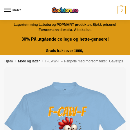
MENY
0
Lagertømming Labubu og POPMART-produkter. Sjekk prisene!
Førstemann til mølla. Alt skal ut.
30% På utgående college og hette-gensere!
Gratis frakt over 1000,-
Hjem
Moro og latter
F-CAW-F – T-skjorte med morsom tekst | Gavetips
/
/