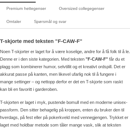
Premium hettegenser
Oversized collegegenser
Omtaler
Spørsmål og svar
T-skjorte med teksten "F-CAW-F"
Noen T-skjorter er laget for å være koselige, andre for å få folk til å le.
Denne er i den siste kategorien. Med teksten
"F-CAW-F"
får du et
plagg som kombinerer humor, selvtillit og et kreativt ordspill. Det er
akkurat passe på kanten, men likevel ufarlig nok til å fungere i
mange settinger – og nettopp derfor er det en T-skjorte som raskt
kan bli en favoritt i garderoben.
T-skjorten er laget i myk, pustende bomull med en moderne unisex-
passform. Den sitter behagelig på kroppen, enten du bruker den til
hverdags, på fest eller på pokerkveld med vennegjengen. Trykket er
laget med holdbar metode som tåler mange vask, slik at teksten