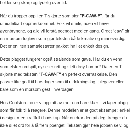
holder seg skarp og tydelig over tid.
Når du tropper opp i en T-skjorte som sier
"F-CAW-F"
, får du
umiddelbart oppmerksomhet. Folk vil smile, noen vil heve
øyenbrynene, og alle vil forstå poenget med en gang. Ordet “caw” gir
en morsom fuglevri som gjør teksten både kreativ og minneverdig.
Det er en liten samtalestarter pakket inn i et enkelt design.
Dette plagget fungerer også strålende som gave. Har du en venn
som elsker ordspill, dyr eller rett og slett drøy humor? Da er en T-
skjorte med teksten
"F-CAW-F"
en perfekt overraskelse. Den
passer like godt til bursdager som til utdrikningslag, julegaver eller
bare som en morsom gest i hverdagen.
Hos Coolstore.no er vi opptatt av mer enn bare klær – vi lager plagg
som får folk til å reagere. Denne modellen er et godt eksempel: enkel
i design, men kraftfull i budskap. Når du drar den på deg, trenger du
ikke si et ord for å få frem poenget. Teksten gjør hele jobben selv, og