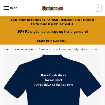
MENY
0
Lagertømming Labubu og POPMART-produkter. Sjekk prisene!
Førstemann til mølla. Alt skal ut.
30% På utgående college og hette-gensere!
Gratis frakt over 1000,-
Hjem
Krenket og støtt
Bare fordi du er fornærmet betyr ikke at du har rett – Fet t-skjorte med drøy humor | Morsom gave
/
/