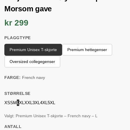
Morsom gave
kr 299
PLAGGTYPE
Premium Unisex T-skjorte
Premium hettegenser
Oversized collegegenser
FARGE:
French navy
STØRRELSE
XS
S
M
L
XL
XXL
3XL
4XL
5XL
Valgt: Premium Unisex T-skjorte – French navy – L
ANTALL